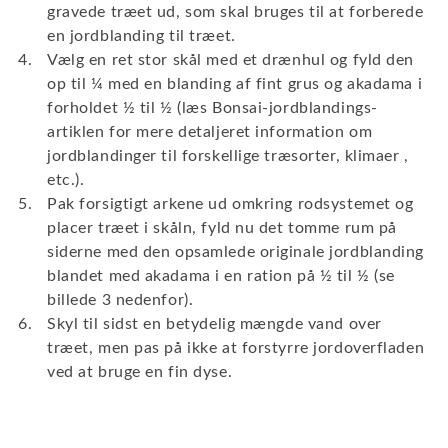
gravede træet ud, som skal bruges til at forberede
en jordblanding til træet.
Vælg en ret stor skål med et drænhul og fyld den
op til ¼ med en blanding af fint grus og akadama i
forholdet ½ til ½ (læs Bonsai-jordblandings-
artiklen for mere detaljeret information om
jordblandinger til forskellige træsorter, klimaer ,
etc.).
Pak forsigtigt arkene ud omkring rodsystemet og
placer træet i skåln, fyld nu det tomme rum på
siderne med den opsamlede originale jordblanding
blandet med akadama i en ration på ½ til ½ (se
billede 3 nedenfor).
Skyl til sidst en betydelig mængde vand over
træet, men pas på ikke at forstyrre jordoverfladen
ved at bruge en fin dyse.